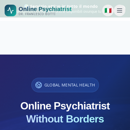
🌍 Servizio attivo in tutto il mondo
Online Psychiatrist
🇮🇹
Consulenze psichiatriche online disponibili ovunque tu sia.
DR. FRANCESCO BOTTI
GLOBAL MENTAL HEALTH
Online Psychiatrist
Without Borders