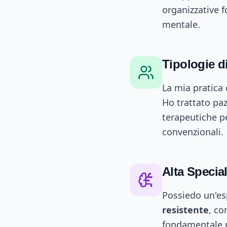
organizzative f
mentale.
Tipologie di
La mia pratica 
Ho trattato paz
terapeutiche pe
convenzionali.
Alta Specia
Possiedo un'es
resistente
, co
fondamentale pe