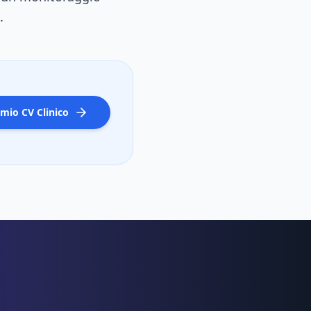
.
l mio CV Clinico