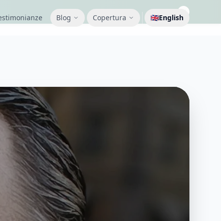
estimonianze
Blog
Copertura
🇬🇧
English