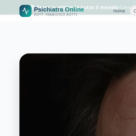
🌍 Servizio attivo in tutto il mondo
•
Consule
Psichiatra Online
Home
C
DOTT. FRANCESCO BOTTI