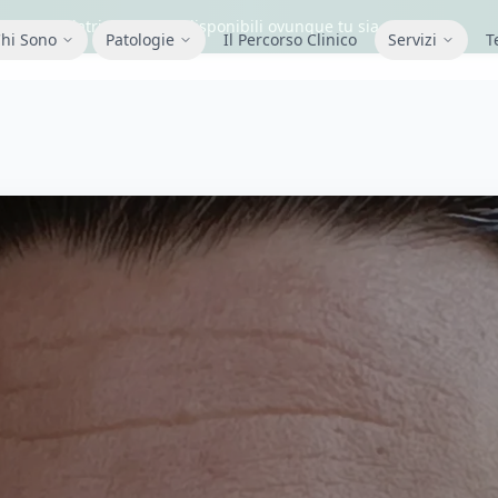
nze psichiatriche online disponibili ovunque tu sia.
hi Sono
Patologie
Il Percorso Clinico
Servizi
T