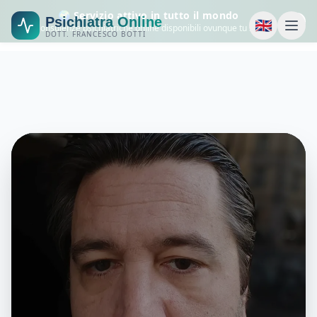
🌍 Servizio attivo in tutto il mondo
Psichiatra Online
🇬🇧
Consulenze psichiatriche online disponibili ovunque tu sia.
DOTT. FRANCESCO BOTTI