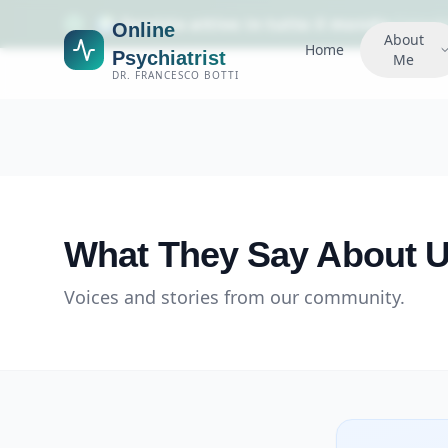
🌍 Servizio attivo in tutto il mondo
•
Consule
Online
About
Home
Psychiatrist
Me
DR. FRANCESCO BOTTI
What They Say About 
Voices and stories from our community.