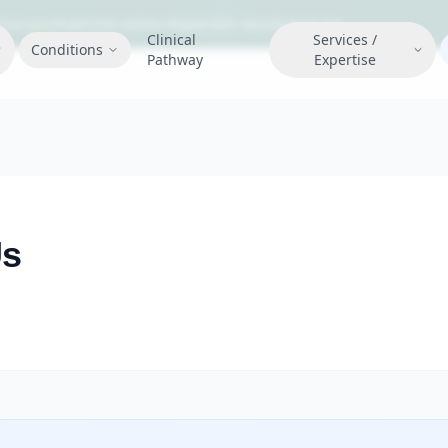
nze psichiatriche online disponibili ovunque tu sia.
Clinical
Services /
Conditions
Pathway
Expertise
Us