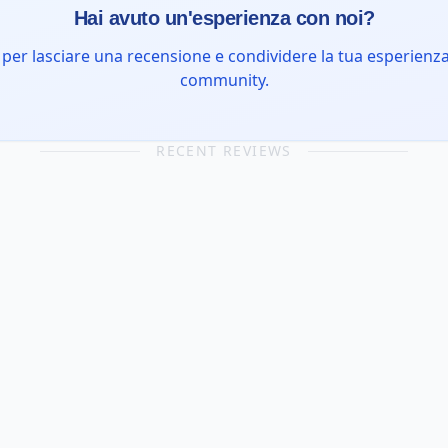
Hai avuto un'esperienza con noi?
 per lasciare una recensione e condividere la tua esperienza
community.
RECENT REVIEWS
Luigi B.
5 dic 2023
"
Grande competenza e disponibilità. Mi ha
aiutato molto in un periodo difficile.
"